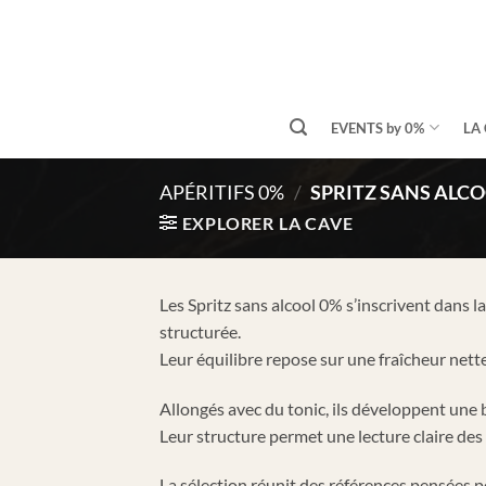
Passer
au
contenu
EVENTS by 0%
LA 
APÉRITIFS 0%
/
SPRITZ SANS ALC
EXPLORER LA CAVE
Les Spritz sans alcool 0% s’inscrivent dans l
structurée.
Leur équilibre repose sur une fraîcheur nett
Allongés avec du tonic, ils développent une 
Leur structure permet une lecture claire des
La sélection réunit des références pensées po