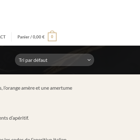
0
CT
Panier /
0,00
€
umes, l’orange amère et une amertume
ts d’apéritif.
les codes de l’aperitivo italien.