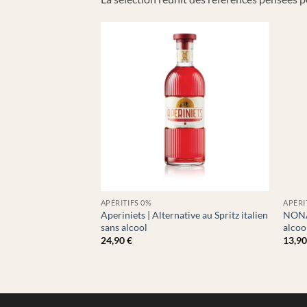
+
+
APÉRITIFS 0%
APÉRI
Aperiniets | Alternative au Spritz italien
NONA 
sans alcool
alcoo
24,90
€
13,9