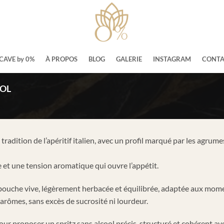
CAVE by 0%
À PROPOS
BLOG
GALERIE
INSTAGRAM
CONTA
OOL
a tradition de l’apéritif italien, avec un profil marqué par les agr
e et une tension aromatique qui ouvre l’appétit.
bouche vive, légèrement herbacée et équilibrée, adaptée aux momen
 arômes, sans excès de sucrosité ni lourdeur.
ur proposer un spritz sans alcool précis, structuré et cohérent avec 