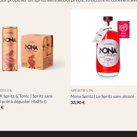
+
TIFS 0%
APÉRITIFS 0%
Spritz & Tonic | Spritz sans
Nona Spritz | Le Spritz sans alcool
l prêt à déguster (4x25cl)
33,90
€
0
€